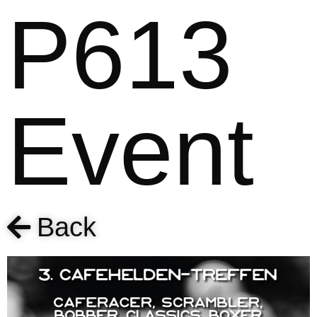
P613
Event
Back